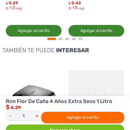
0.29
0.42
$
$
1.3
1.9
($
x kg)
($
x kg)
Agregar al carrito
Agregar al carrito
TAMBIÉN TE PUEDE
INTERESAR
Ron Flor De Caña 4 Años Extra Seco 1 Litro
$
4.29
－
＋
Agregar al carrito