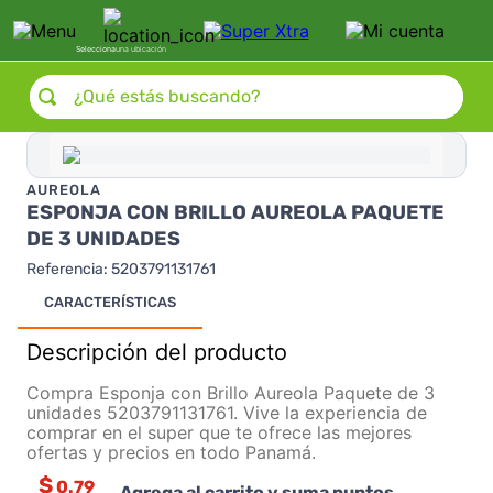
Selecciona
una ubicación
¿Qué estás buscando?
AUREOLA
ESPONJA CON BRILLO AUREOLA PAQUETE
DE 3 UNIDADES
Referencia
:
5203791131761
CARACTERÍSTICAS
Descripción del producto
Compra Esponja con Brillo Aureola Paquete de 3
unidades 5203791131761. Vive la experiencia de
comprar en el super que te ofrece las mejores
ofertas y precios en todo Panamá.
$
0.79
Agrega al carrito y suma puntos