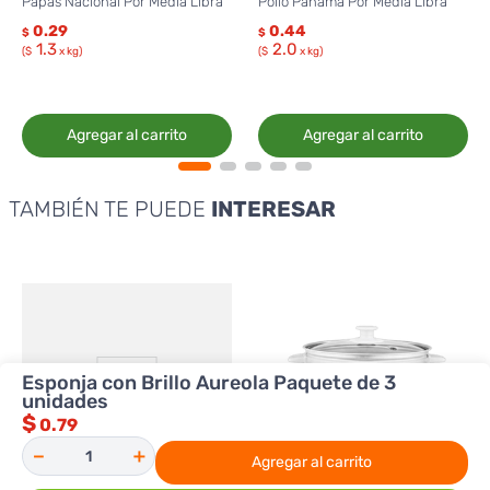
Papas Nacional Por Media Libra
Pollo Panamá Por Media Libra
0.29
0.44
$
$
1.3
2.0
($
x kg)
($
x kg)
Agregar al carrito
Agregar al carrito
TAMBIÉN TE PUEDE
INTERESAR
Esponja con Brillo Aureola Paquete de 3
unidades
$
0.79
－
＋
Agregar al carrito