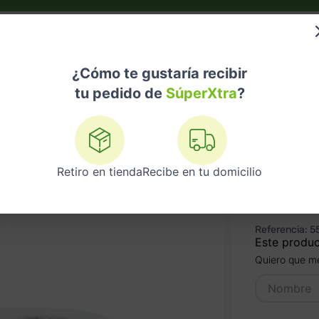
do?
Nuestras Marcas
Telemedicina
Licores
¿Cómo te gustaría recibir
tu pedido de
SúperXtra
?
s
Papel higiénico
Papel Higiénico Super Xtra 2 UND 2000 Hoja 
Retiro en tienda
Recibe en tu domicilio
PAPEL 
HOJA S
Referencia
:
5
Este produc
Quiero que me