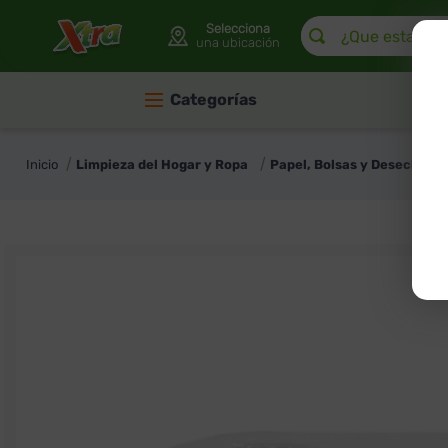
¿Que estas buscan
Selecciona
una ubicación
Categorías
Limpieza del Hogar y Ropa
Papel, Bolsas y Desechable