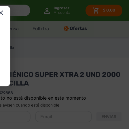
$
0.00
Ofertas
Despensa
Fullxtra
Sencilla
HIGIÉNICO SUPER XTRA 2 UND 2000
ENCILLA
529858
to no está disponible en este momento
 avisen cuando esté disponible
ENVIAR