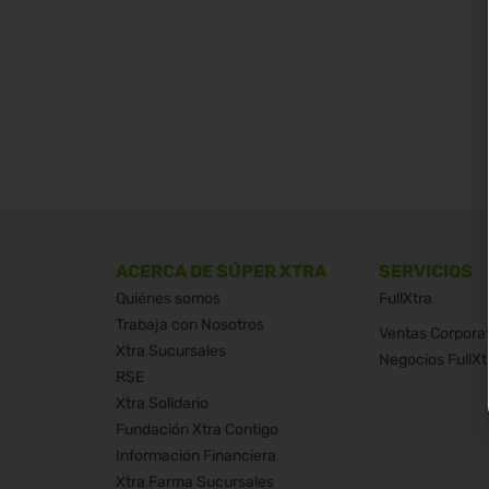
ACERCA DE SÚPER XTRA
SERVICIOS
Quiénes somos
FullXtra
Trabaja con Nosotros
Ventas Corpora
Xtra Sucursales
Negocios FullXt
RSE
Xtra Solidario
Fundación Xtra Contigo
Información Financiera
Xtra Farma Sucursales