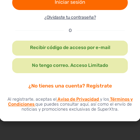
O
Recibir código de acceso por e-mail
No tengo correo. Acceso Limitado
PRODUCTOS
AYUDA
Política de envíos
Departamentos
Rastrea tu envío
tivas
Promociones
Al registrarte, aceptas el
Aviso de Privacidad
y los
Términos y
Política de cambios y devoluciones
ra
Condiciones
que puedes consultar aquí, así como el envío de
Compra online tutorial
noticias y promociones exclusivas de SuperXtra.
Términos y condiciones cobro onlin