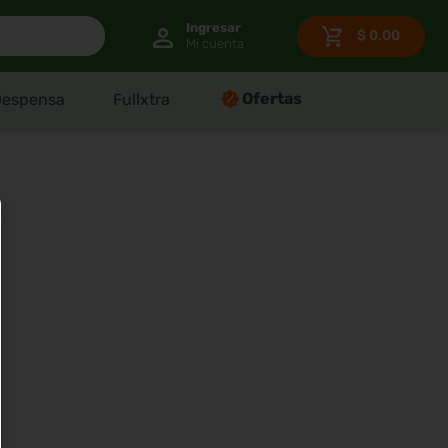
$
0.00
Ofertas
Despensa
Fullxtra