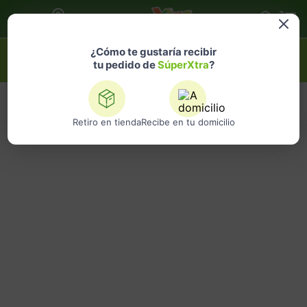
Selecciona
una ubicación
¿Qué estás buscando?
¿Cómo te gustaría recibir
tu pedido de
SúperXtra
?
Retiro en tienda
Recibe en tu domicilio