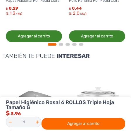
Papas Nacional Por Media Libra
Pollo Panamá Por Media Libra
0.29
0.44
$
$
1.3
2.0
($
x kg)
($
x kg)
Agregar al carrito
Agregar al carrito
TAMBIÉN TE PUEDE
INTERESAR
Papel Higiénico Rosal 6 ROLLOS Triple Hoja
Tamaño G
$
3.96
－
＋
Agregar al carrito