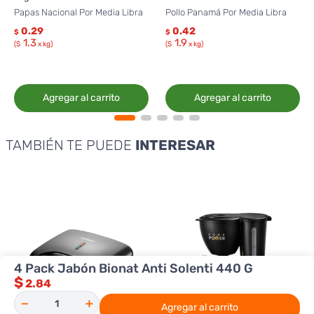
Papas Nacional Por Media Libra
Pollo Panamá Por Media Libra
0.29
0.42
$
$
1.3
1.9
($
x kg)
($
x kg)
Agregar al carrito
Agregar al carrito
TAMBIÉN TE PUEDE
INTERESAR
4 Pack Jabón Bionat Anti Solenti 440 G
$
2.84
－
＋
Agregar al carrito