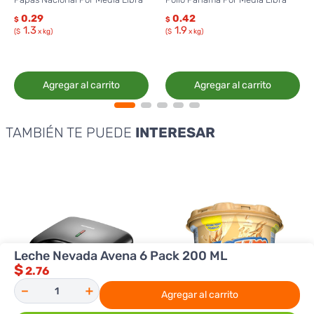
0.29
0.42
$
$
1.3
1.9
($
x kg)
($
x kg)
Agregar al carrito
Agregar al carrito
TAMBIÉN TE PUEDE
INTERESAR
Leche Nevada Avena 6 Pack 200 ML
$
2.76
－
＋
Agregar al carrito