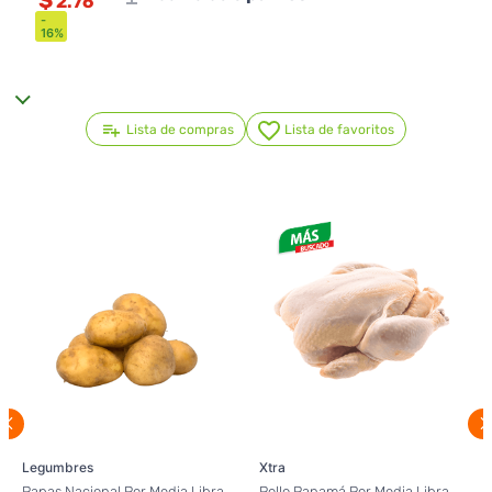
$
2.76
-
16
%
Lista de compras
Lista de favoritos
Legumbres
Xtra
Papas Nacional Por Media Libra
Pollo Panamá Por Media Libra