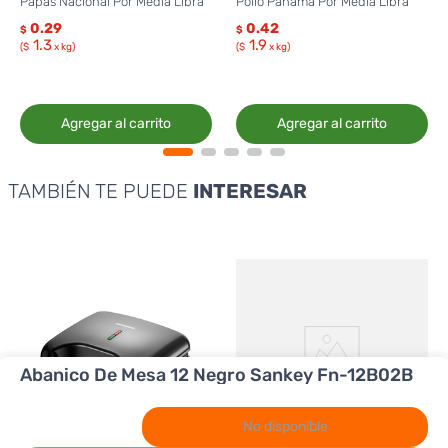
Papas Nacional Por Media Libra
Pollo Panamá Por Media Libra
0.29
0.42
$
$
1.3
1.9
($
x kg)
($
x kg)
Agregar al carrito
Agregar al carrito
TAMBIÉN TE PUEDE
INTERESAR
Abanico De Mesa 12 Negro Sankey Fn-12B02B
No disponible