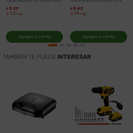
Papas Nacional Por Media Libra
Pollo Panamá Por Media Libra
0.29
0.42
$
$
1.3
1.9
($
x kg)
($
x kg)
Agregar al carrito
Agregar al carrito
TAMBIÉN TE PUEDE
INTERESAR