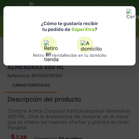
Selecciona
una ubicación
¿Qué estás buscando?
¿Cómo te gustaría recibir
tu pedido de
SúperXtra
?
INSTITUTO ESPAÑOL
Retiro en tienda
Recibe en tu domicilio
ACEITE CORPORAL INSTITUTOESPANOL
ALMENDRAS 400 ML
Referencia
:
8411047133149
CARACTERÍSTICAS
Descripción del producto
Compra Aceite Corporal Institutoespanol Almendras
400 ML. Vive la experiencia de comprar en el super
que te ofrece las mejores ofertas y precios en todo
Panamá
$
7.38
Acumulas
14
puntos