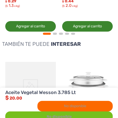
0.29
0.44
$
$
1.3
2.0
($
x kg)
($
x kg)
Agregar al carrito
Agregar al carrito
TAMBIÉN TE PUEDE
INTERESAR
Aceite Vegetal Wesson 3.785 Lt
$
20.00
No disponible
No disponible