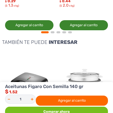
0.29
0.44
$
$
1.3
2.0
($
x kg)
($
x kg)
Agregar al carrito
Agregar al carrito
TAMBIÉN TE PUEDE
INTERESAR
Aceitunas Figaro Con Semilla 140 gr
$
1.52
－
＋
Agregar al carrito
Comprar ahora