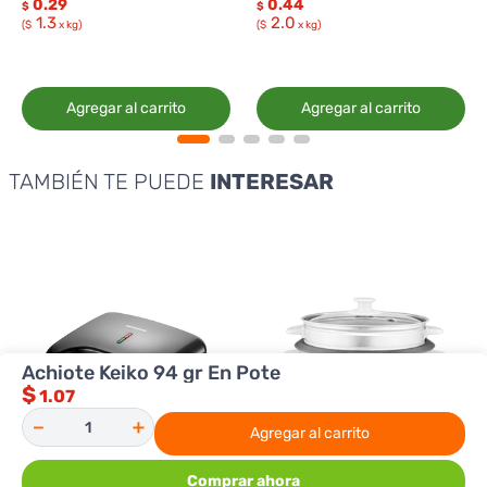
0.29
0.44
$
$
1.3
2.0
($
x kg)
($
x kg)
Agregar al carrito
Agregar al carrito
TAMBIÉN TE PUEDE
INTERESAR
Achiote Keiko 94 gr En Pote
$
1.07
－
＋
Agregar al carrito
Comprar ahora