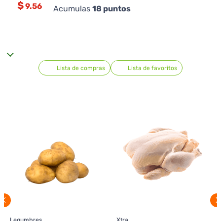
$
9.56
Acumulas
18
puntos
Lista de compras
Lista de favoritos
Legumbres
Xtra