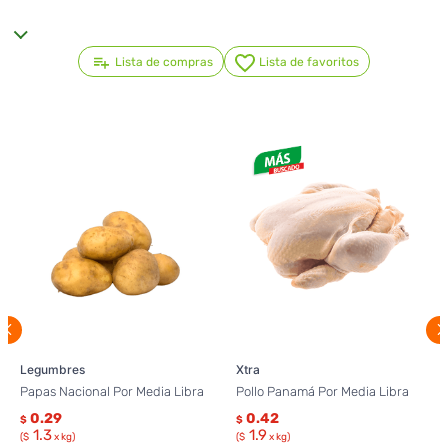
Lista de compras
Lista de favoritos
Legumbres
Xtra
Papas Nacional Por Media Libra
Pollo Panamá Por Media Libra
0.29
0.42
$
$
1.3
1.9
($
x kg)
($
x kg)