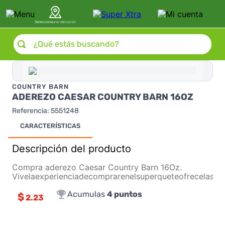
Selecciona
una ubicación
¿Qué estás buscando?
COUNTRY BARN
ADEREZO CAESAR COUNTRY BARN 16OZ
Referencia
:
5551248
CARACTERÍSTICAS
Descripción del producto
Compra aderezo Caesar Country Barn 16Oz.
Vivelaexperienciadecomprarenelsuperqueteofrecelasm
Acumulas
4
puntos
$
2.23