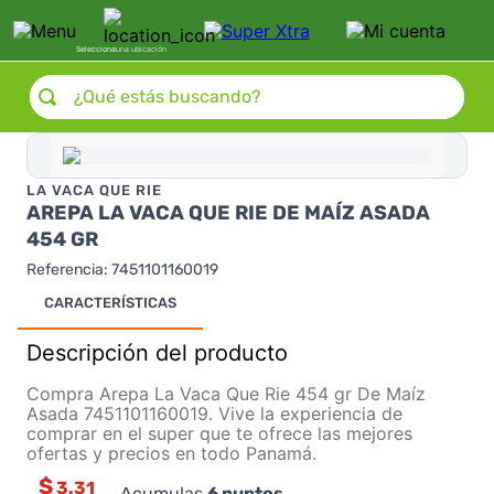
Selecciona
una ubicación
¿Qué estás buscando?
LA VACA QUE RIE
AREPA LA VACA QUE RIE DE MAÍZ ASADA
454 GR
Referencia
:
7451101160019
CARACTERÍSTICAS
Descripción del producto
Compra Arepa La Vaca Que Rie 454 gr De Maíz
Asada 7451101160019. Vive la experiencia de
comprar en el super que te ofrece las mejores
ofertas y precios en todo Panamá.
$
3.31
Acumulas
6
puntos