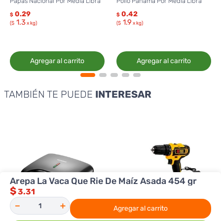
Papas Nacional Por Media Libra
Pollo Panamá Por Media Libra
0.29
0.42
$
$
1.3
1.9
($
x kg)
($
x kg)
Agregar al carrito
Agregar al carrito
TAMBIÉN TE PUEDE
INTERESAR
Arepa La Vaca Que Rie De Maíz Asada 454 gr
$
3.31
－
＋
Agregar al carrito