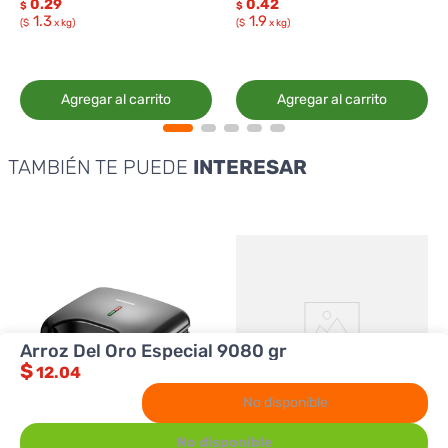
0.29
0.42
$
$
1.3
1.9
($
x kg)
($
x kg)
Agregar al carrito
Agregar al carrito
TAMBIÉN TE PUEDE
INTERESAR
Arroz Del Oro Especial 9080 gr
$
12.04
No disponible
No disponible