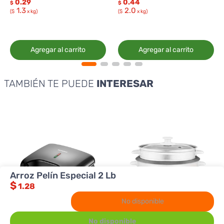
0.29
0.44
$
$
1.3
2.0
($
x kg)
($
x kg)
Agregar al carrito
Agregar al carrito
TAMBIÉN TE PUEDE
INTERESAR
Arroz Pelín Especial 2 Lb
$
1.28
No disponible
No disponible