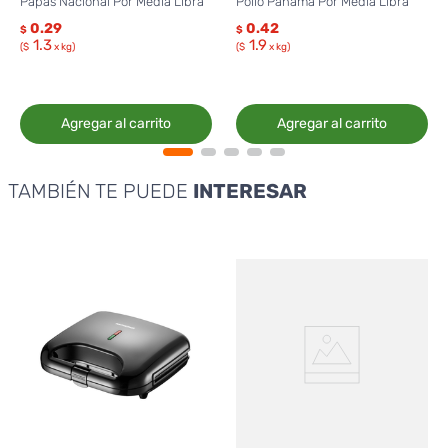
Papas Nacional Por Media Libra
Pollo Panamá Por Media Libra
0.29
0.42
$
$
1.3
1.9
($
x kg)
($
x kg)
Agregar al carrito
Agregar al carrito
TAMBIÉN TE PUEDE
INTERESAR