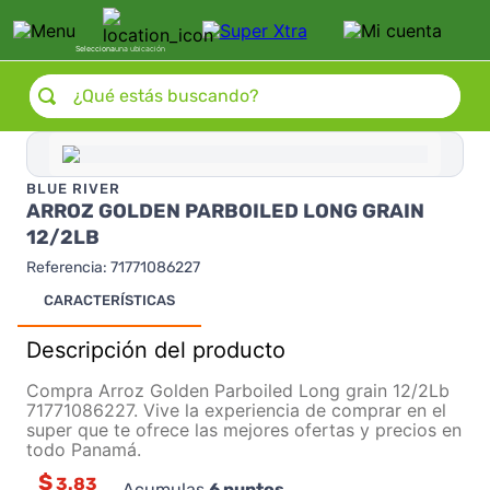
Selecciona
una ubicación
¿Qué estás buscando?
BLUE RIVER
ARROZ GOLDEN PARBOILED LONG GRAIN
12/2LB
Referencia
:
71771086227
CARACTERÍSTICAS
Descripción del producto
Compra Arroz Golden Parboiled Long grain 12/2Lb
71771086227. Vive la experiencia de comprar en el
super que te ofrece las mejores ofertas y precios en
todo Panamá.
$
3.83
Acumulas
6
puntos