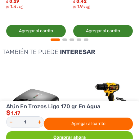
0.29
0.42
$
$
1.3
1.9
($
x kg)
($
x kg)
Agregar al carrito
Agregar al carrito
TAMBIÉN TE PUEDE
INTERESAR
Atún En Trozos Ligo 170 gr En Agua
$
1.17
－
＋
Agregar al carrito
Comprar ahora