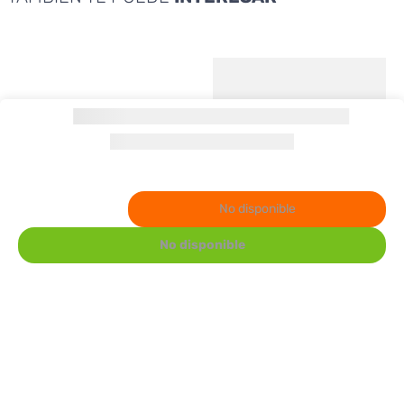
No disponible
No disponible
Premier
HomePower
Sandwichera Premier ED 8509B
Arrocera Home Power
Vaporizador 1.5 L HT15A
12.98
21.98
$
$
Agregar al carrito
Agregar al carrito