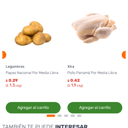
Legumbres
Xtra
Papas Nacional Por Media Libra
Pollo Panamá Por Media Libra
0.29
0.42
$
$
1.3
1.9
($
x kg)
($
x kg)
Agregar al carrito
Agregar al carrito
TAMBIÉN TE PUEDE
INTERESAR