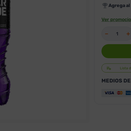
Agrega al
Ver promocio
－
＋
Lista 
MEDIOS DE