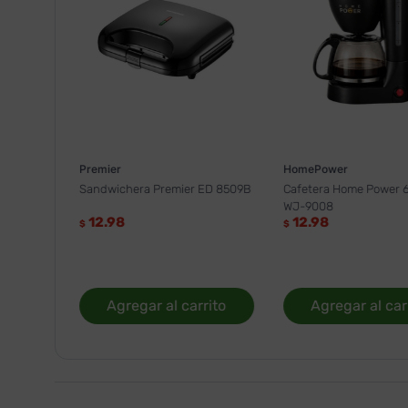
Premier
HomePower
Sandwichera Premier ED 8509B
Cafetera Home Power 6
WJ-9008
12.98
12.98
$
$
Agregar al carrito
Agregar al car