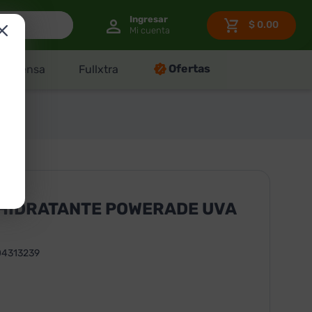
$
0.00
Ofertas
Despensa
Fullxtra
 HIDRATANTE POWERADE UVA
04313239