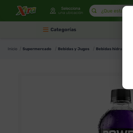
¿Que estas buscan
Selecciona
una ubicación
Categorías
Supermercado
Bebidas y Jugos
Bebidas hidratant