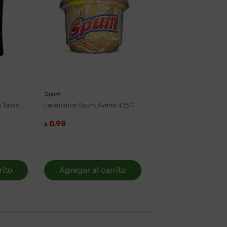
Spum
 Tazas
Lavaplatos Spum Avena 425 G
0.98
$
rito
Agregar al carrito