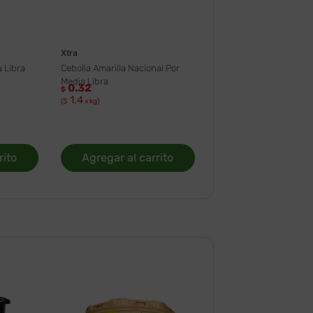
Xtra
 Libra
Cebolla Amarilla Nacional Por
Media Libra
0.32
$
1.4
($
x kg)
rito
Agregar al carrito