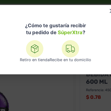
do?
Nuestras Marcas
Telemedicina
Licores
¿Cómo te gustaría recibir
tu pedido de
SúperXtra
?
es
Bebida Hidratante Powerade Uva 600 ML
Retiro en tienda
Recibe en tu domicilio
POWERADE
BEBIDA
600 ML
Referencia
:
45
$
0.78