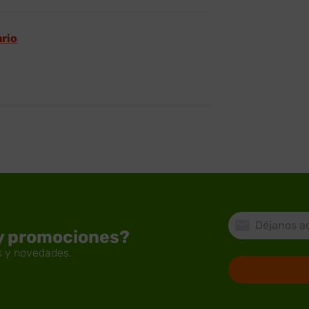
ario
 y promociones?