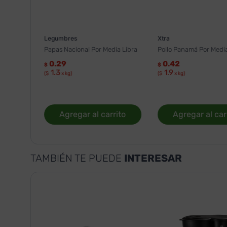
Legumbres
Xtra
Papas Nacional Por Media Libra
Pollo Panamá Por Media
0.29
0.42
$
$
1.3
1.9
($
x kg)
($
x kg)
Agregar al carrito
Agregar al car
TAMBIÉN TE PUEDE
INTERESAR