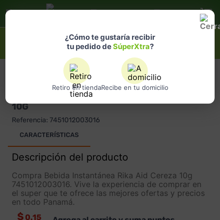
Selecciona
una ubicación
¿Qué estás buscando?
¿Cómo te gustaría recibir
tu pedido de
SúperXtra
?
RIKA
Retiro en tienda
Recibe en tu domicilio
BEBIDA INSTANTÁNEA RIKA AID CEREZA
10G
Referencia
:
7451012003016
CARACTERÍSTICAS
Descripción del producto
Compra Bebida Instantánea Rika Aid Cereza 10g
7451012003016. Vive la experiencia de comprar en
el super que te ofrece las mejores ofertas y precios
en todo Panamá.
$
0.15
Agrega al carrito y suma puntos