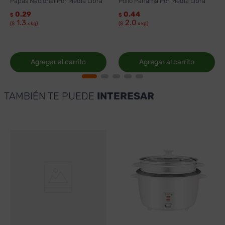
Papas Nacional Por Media Libra
Pollo Panamá Por Media Libra
0.29
0.44
$
$
1.3
2.0
($
x kg)
($
x kg)
Agregar al carrito
Agregar al carrito
TAMBIÉN TE PUEDE
INTERESAR