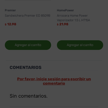
Premier
HomePower
Sandwichera Premier ED 8509B
Arrocera Home Power
Vaporizador 1.5 L HT15A
12.98
21.98
$
$
Agregar al carrito
Agregar al carrito
COMENTARIOS
Por favor, inicie sesión para escribir un
comentario
Sin comentarios.