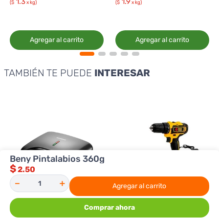
1.3
1.9
($
x kg)
($
x kg)
Agregar al carrito
Agregar al carrito
TAMBIÉN TE PUEDE
INTERESAR
Beny Pintalabios 360g
$
2.50
－
＋
Agregar al carrito
Comprar ahora