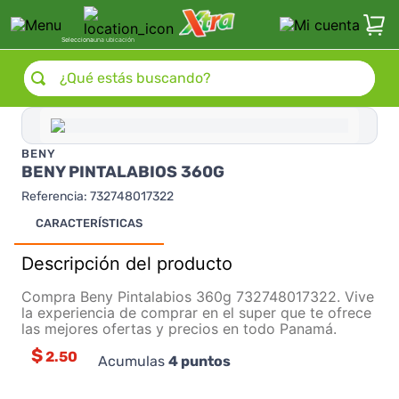
Selecciona
una ubicación
¿Qué estás buscando?
BENY
BENY PINTALABIOS 360G
Referencia
:
732748017322
CARACTERÍSTICAS
Descripción del producto
Compra Beny Pintalabios 360g 732748017322. Vive
la experiencia de comprar en el super que te ofrece
las mejores ofertas y precios en todo Panamá.
$
2.50
Acumulas
4
puntos