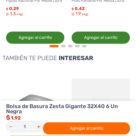
Papas Nacional Por Media Libra
Pollo Panamá Por Media Libra
0.29
0.42
$
$
1.3
1.9
($
x kg)
($
x kg)
Agregar al carrito
Agregar al carrito
TAMBIÉN TE PUEDE
INTERESAR
Bolsa de Basura Zesta Gigante 32X40 6 Un
Negra
$
1.92
－
＋
Agregar al carrito