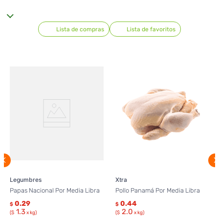
Lista de compras
Lista de favoritos
Legumbres
Xtra
Papas Nacional Por Media Libra
Pollo Panamá Por Media Libra
0.29
0.44
$
$
1.3
2.0
($
x kg)
($
x kg)