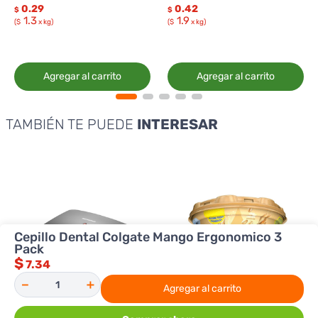
0.29
0.42
$
$
1.3
1.9
($
x kg)
($
x kg)
Agregar al carrito
Agregar al carrito
TAMBIÉN TE PUEDE
INTERESAR
Cepillo Dental Colgate Mango Ergonomico 3
Pack
$
7.34
－
＋
Agregar al carrito