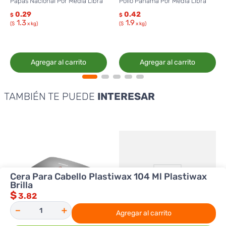
Papas Nacional Por Media Libra
Pollo Panamá Por Media Libra
0.29
0.42
$
$
1.3
1.9
($
x kg)
($
x kg)
Agregar al carrito
Agregar al carrito
TAMBIÉN TE PUEDE
INTERESAR
Cera Para Cabello Plastiwax 104 Ml Plastiwax
Brilla
$
3.82
－
＋
Agregar al carrito