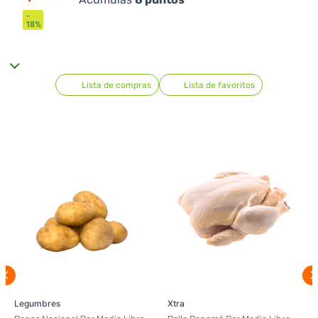
-
18
%
Lista de compras
Lista de favoritos
Legumbres
Xtra