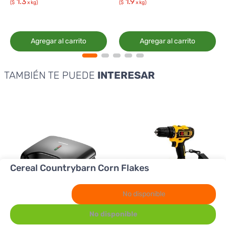
1.3
1.9
($
x kg)
($
x kg)
Agregar al carrito
Agregar al carrito
TAMBIÉN TE PUEDE
INTERESAR
Cereal Countrybarn Corn Flakes
No disponible
No disponible