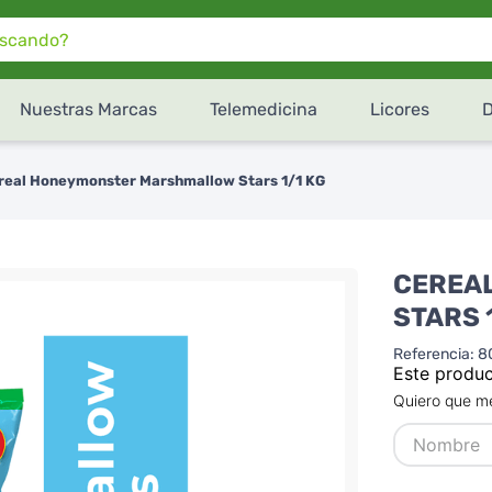
do?
Nuestras Marcas
Telemedicina
Licores
¿Cómo te gustaría recibir
tu pedido de
SúperXtra
?
real Honeymonster Marshmallow Stars 1/1 KG
Retiro en tienda
Recibe en tu domicilio
CEREA
STARS 
Referencia
:
8
Este produc
Quiero que me