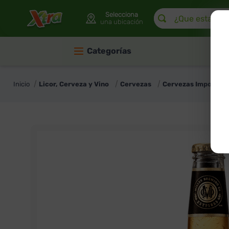
¿Que estas buscan
Selecciona
una ubicación
Categorías
Licor, Cerveza y Vino
Cervezas
Cervezas Importad