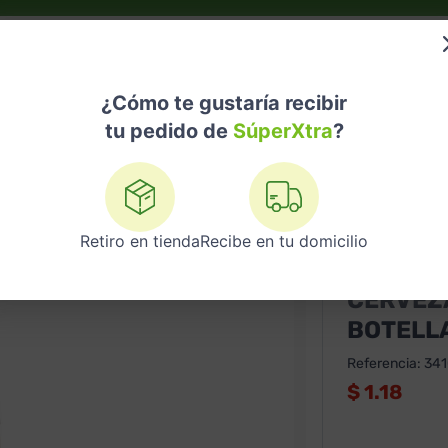
do?
Nuestras Marcas
Telemedicina
Licores
¿Cómo te gustaría recibir
tu pedido de
SúperXtra
?
as
Cerveza Miller Genuine Draft Botella 12 Oz
Retiro en tienda
Recibe en tu domicilio
MILLER¨S
CERVEZA
BOTELLA
Referencia
:
34
$
1.18