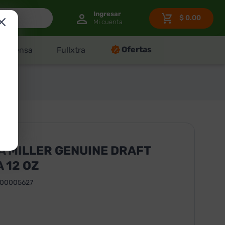
$
0.00
Ofertas
Despensa
Fullxtra
 MILLER GENUINE DRAFT
 12 OZ
100005627