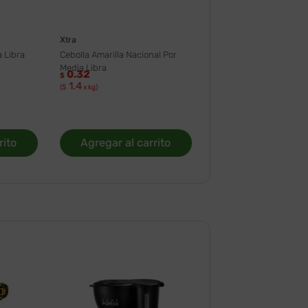
Xtra
 Libra
Cebolla Amarilla Nacional Por
Media Libra
0.32
$
1.4
($
x kg)
rito
Agregar al carrito