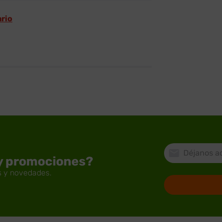
ario
 y promociones?