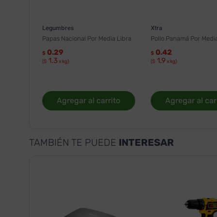
Legumbres
Xtra
Papas Nacional Por Media Libra
Pollo Panamá Por Media
0.29
0.42
$
$
1.3
1.9
($
x kg)
($
x kg)
Agregar al carrito
Agregar al car
TAMBIÉN TE PUEDE
INTERESAR