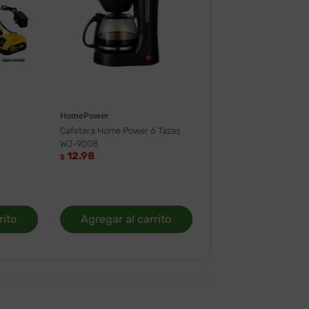
HomePower
Cafetera Home Power 6 Tazas
WJ-9008
12.98
$
rito
Agregar al carrito