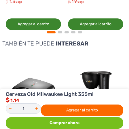
1.3
1.9
($
x kg)
($
x kg)
Agregar al carrito
Agregar al carrito
TAMBIÉN TE PUEDE
INTERESAR
Cerveza Old Milwaukee Light 355ml
$
1.14
－
＋
Agregar al carrito
Comprar ahora