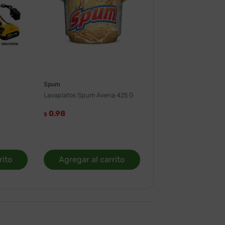
Spum
Lavaplatos Spum Avena 425 G
0.98
$
rito
Agregar al carrito