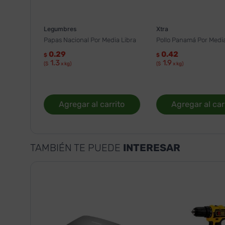
Legumbres
Xtra
Papas Nacional Por Media Libra
Pollo Panamá Por Media
0.29
0.42
$
$
1.3
1.9
($
x kg)
($
x kg)
Agregar al carrito
Agregar al car
TAMBIÉN TE PUEDE
INTERESAR