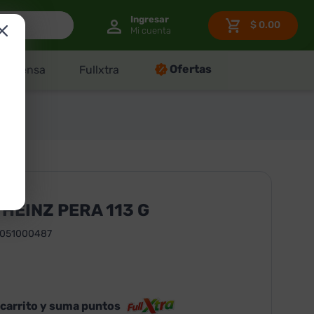
$
0.00
Ofertas
Despensa
Fullxtra
HEINZ PERA 113 G
5051000487
 carrito y suma puntos