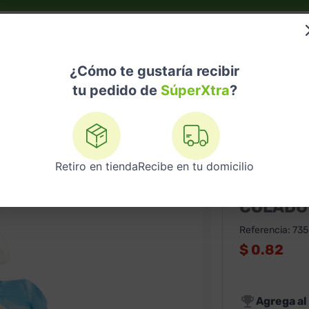
do?
Nuestras Marcas
Telemedicina
Licores
¿Cómo te gustaría recibir
tu pedido de
SúperXtra
?
lado Heinz Pera 113 G
Retiro en tienda
Recibe en tu domicilio
HEINZ
COLADO 
Referencia
:
73
$
0.82
Agrega al