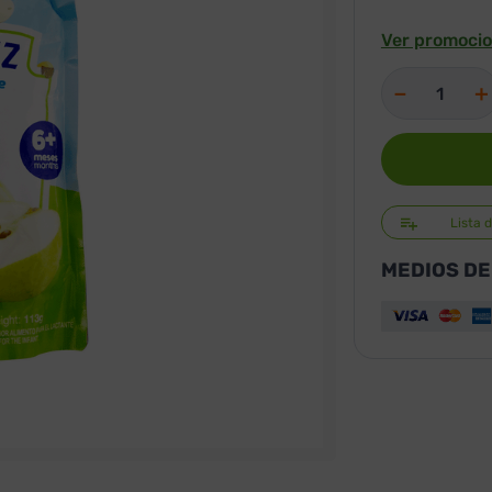
Ver promocio
－
＋
Lista 
MEDIOS DE