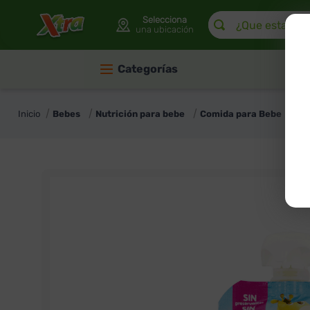
¿Que estas buscan
Selecciona
una ubicación
Categorías
Bebes
Nutrición para bebe
Comida para Bebe
Co