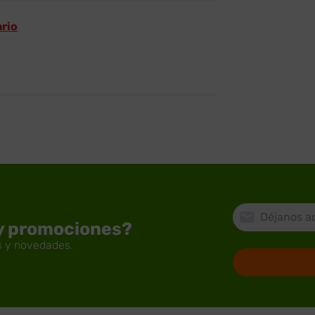
ario
 y promociones?