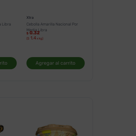
Xtra
 Libra
Cebolla Amarilla Nacional Por
Media Libra
0.32
$
1.4
($
x kg)
rito
Agregar al carrito