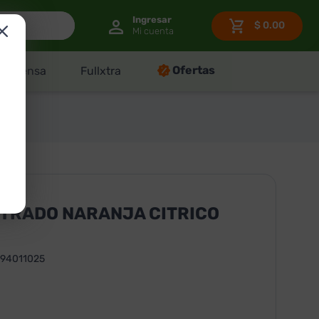
$
0.00
Ofertas
Despensa
Fullxtra
TRADO NARANJA CITRICO
94011025