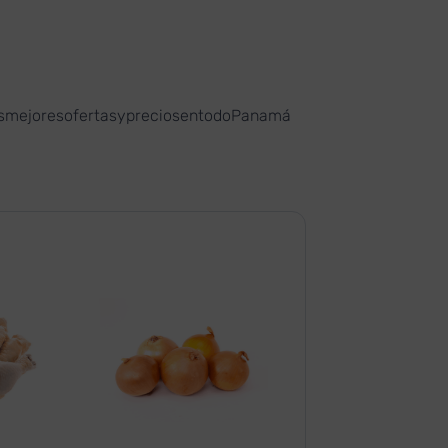
asmejoresofertasypreciosentodoPanamá