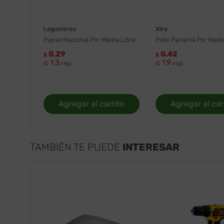
Legumbres
Xtra
Papas Nacional Por Media Libra
Pollo Panamá Por Media
0.29
0.42
$
$
1.3
1.9
($
x kg)
($
x kg)
Agregar al carrito
Agregar al car
TAMBIÉN TE PUEDE
INTERESAR