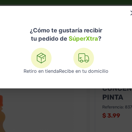
do?
Nuestras Marcas
Telemedicina
Licores
¿Cómo te gustaría recibir
tu pedido de
SúperXtra
?
ntrado Naranja Citrico Pinta
Retiro en tienda
Recibe en tu domicilio
CITRICOS
CONCEN
PINTA
Referencia
:
837
$
3.99