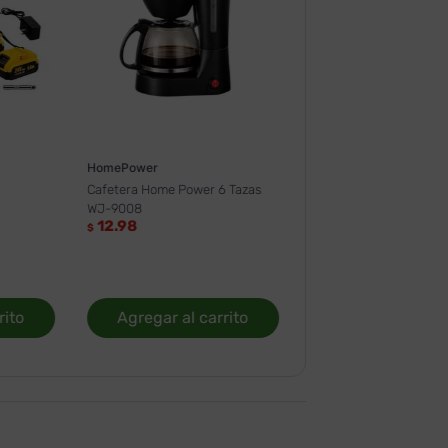
HomePower
Cafetera Home Power 6 Tazas
WJ-9008
12.98
$
rito
Agregar al carrito