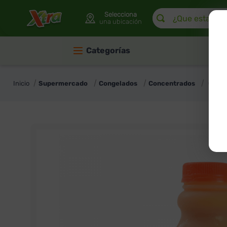
¿Que estas buscan
Selecciona
una ubicación
Categorías
Supermercado
Congelados
Concentrados
Conce