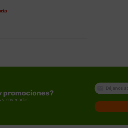
ario
 y promociones?