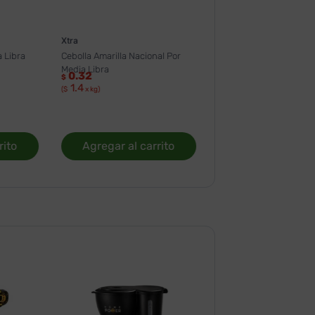
Xtra
 Libra
Cebolla Amarilla Nacional Por
Media Libra
0.32
$
1.4
($
x kg)
rito
Agregar al carrito