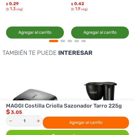
0.29
0.42
$
$
1.3
1.9
($
x kg)
($
x kg)
Agregar al carrito
Agregar al carrito
TAMBIÉN TE PUEDE
INTERESAR
MAGGI Costilla Criolla Sazonador Tarro 225g
$
3.05
－
＋
Agregar al carrito