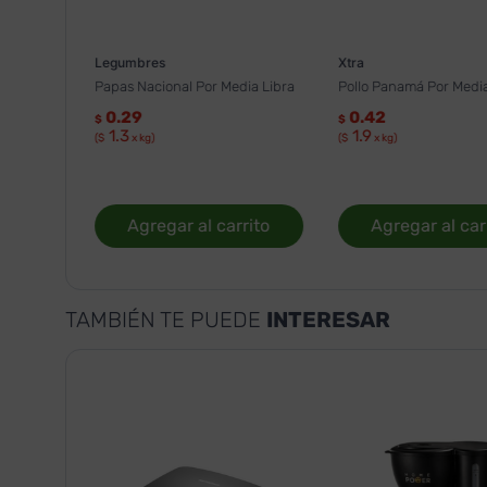
Legumbres
Xtra
Papas Nacional Por Media Libra
Pollo Panamá Por Media
0.29
0.42
$
$
1.3
1.9
($
x kg)
($
x kg)
Agregar al carrito
Agregar al car
TAMBIÉN TE PUEDE
INTERESAR