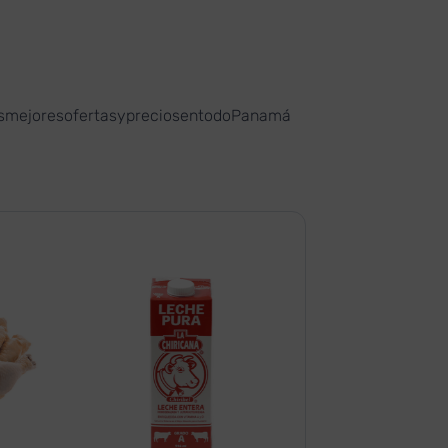
asmejoresofertasypreciosentodoPanamá