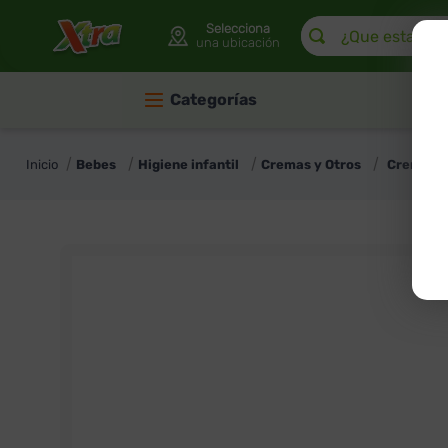
¿Que estas buscan
Selecciona
una ubicación
Categorías
Bebes
Higiene infantil
Cremas y Otros
Crema Ce