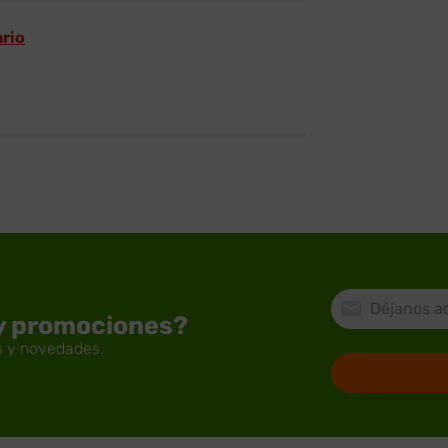
ario
 y promociones?