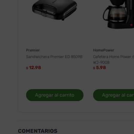
Premier
HomePower
Sandwichera Premier ED 8509B
Cafetera Home Power 6
WJ-9008
12.98
5.98
$
$
Agregar al carrito
Agregar al car
COMENTARIOS