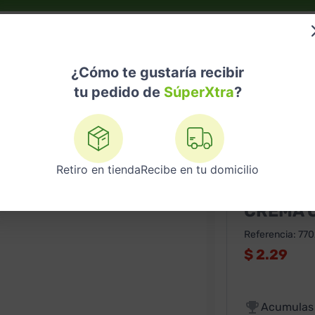
do?
Nuestras Marcas
Telemedicina
Licores
¿Cómo te gustaría recibir
tu pedido de
SúperXtra
?
ro 20 G Con Aloe Vera
Retiro en tienda
Recibe en tu domicilio
DOVE
CREMA C
Referencia
:
770
$
2.29
Acumula