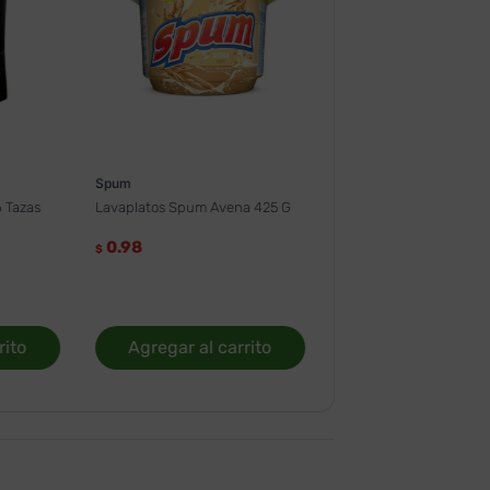
Spum
 Tazas
Lavaplatos Spum Avena 425 G
0.98
$
rito
Agregar al carrito