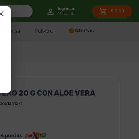
$
0.00
Ofertas
Despensa
Fullxtra
ERO 20 G CON ALOE VERA
2661351271
s
4
puntos