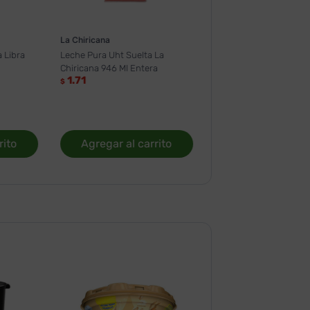
La Chiricana
 Libra
Leche Pura Uht Suelta La
Chiricana 946 Ml Entera
1.71
$
rito
Agregar al carrito