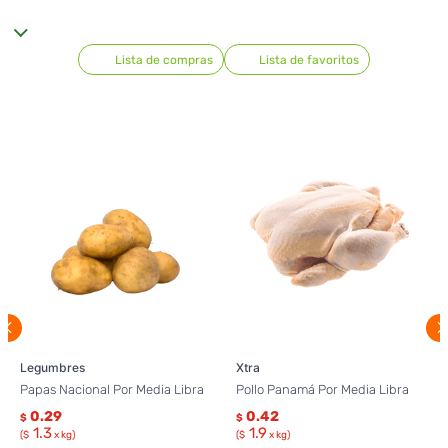
Lista de compras
Lista de favoritos
Legumbres
Xtra
Papas Nacional Por Media Libra
Pollo Panamá Por Media Libra
0.29
0.42
$
$
1.3
1.9
($
x kg)
($
x kg)