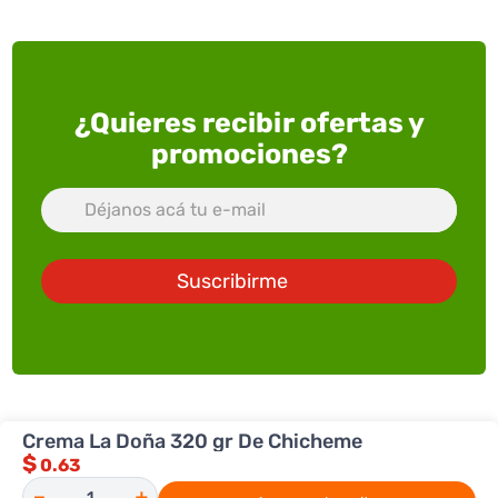
¿Quieres recibir ofertas y
promociones?
Suscribirme
Crema La Doña 320 gr De Chicheme
ACERCA DE SUPERXTRA
$
0.63
SERVICIOS
Quienes somos
－
＋