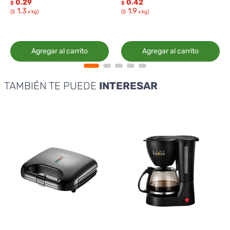
0.29
0.42
$
$
1.3
1.9
($
x kg)
($
x kg)
Agregar al carrito
Agregar al carrito
TAMBIÉN TE PUEDE
INTERESAR