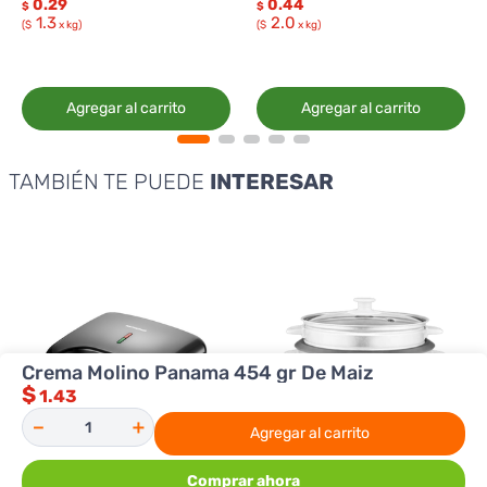
0.29
0.44
$
$
1.3
2.0
($
x kg)
($
x kg)
Agregar al carrito
Agregar al carrito
TAMBIÉN TE PUEDE
INTERESAR
Crema Molino Panama 454 gr De Maiz
$
1.43
－
＋
Agregar al carrito
Comprar ahora