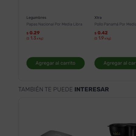
Legumbres
Xtra
Papas Nacional Por Media Libra
Pollo Panamá Por Media
0.29
0.42
$
$
1.3
1.9
($
x kg)
($
x kg)
Agregar al carrito
Agregar al car
TAMBIÉN TE PUEDE
INTERESAR