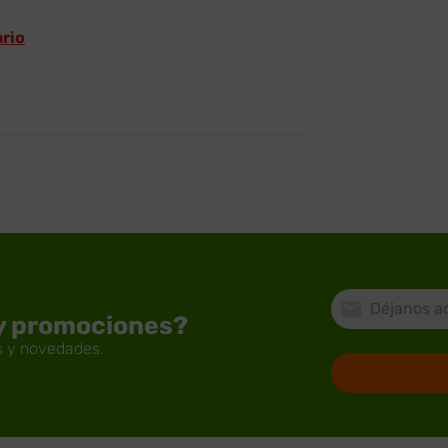
ario
 y promociones?