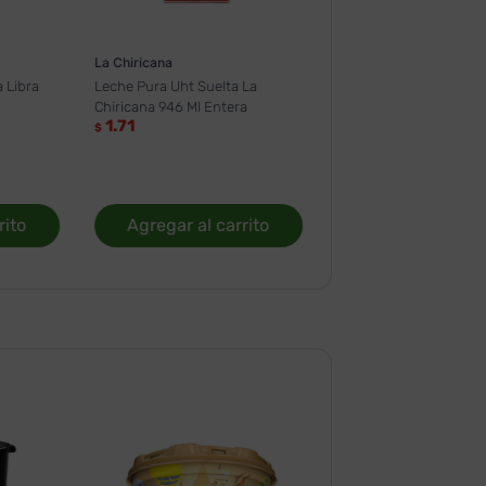
La Chiricana
 Libra
Leche Pura Uht Suelta La
Chiricana 946 Ml Entera
1.71
$
rito
Agregar al carrito