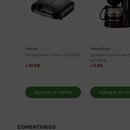
Premier
HomePower
Sandwichera Premier ED 8509B
Cafetera Home Power 6
WJ-9008
12.98
5.98
$
$
Agregar al carrito
Agregar al car
COMENTARIOS