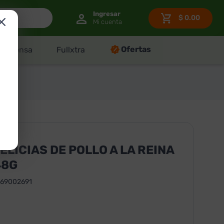
$
0.00
Ofertas
Despensa
Fullxtra
ELICIAS DE POLLO A LA REINA
48G
69002691