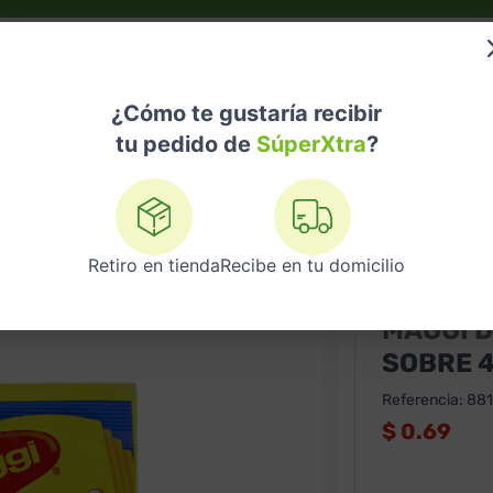
do?
Nuestras Marcas
Telemedicina
Licores
¿Cómo te gustaría recibir
tu pedido de
SúperXtra
?
MAGGI Delicias de Pollo a la Reina Sobre 48g
Retiro en tienda
Recibe en tu domicilio
MAGGI
MAGGI D
SOBRE 
Referencia
:
881
$
0.69