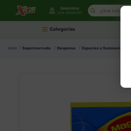
¿Que estas buscan
Selecciona
una ubicación
Categorías
Supermercado
Despensa
Especies y Sazonadores