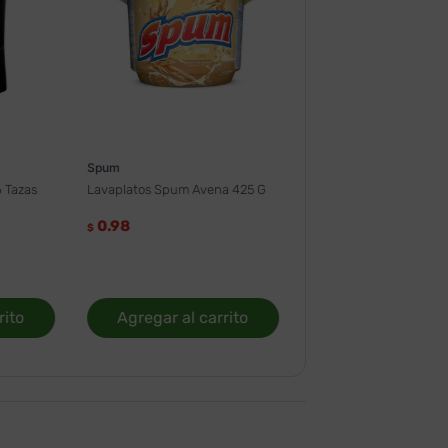
Spum
 Tazas
Lavaplatos Spum Avena 425 G
0.98
$
rito
Agregar al carrito