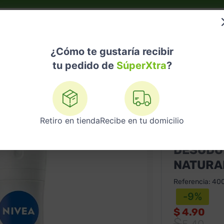
do?
Nuestras Marcas
Telemedicina
Licores
¿Cómo te gustaría recibir
tu pedido de
SúperXtra
?
dorantes
Desodorante Aerosol Nivea Tono Natural Beauty Touch 
Retiro en tienda
Recibe en tu domicilio
NIVEA
DESODO
NATURAL
Referencia
:
40
-
9
%
$
4.90