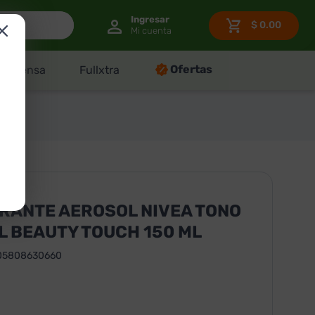
$
0.00
Ofertas
Despensa
Fullxtra
150 ML
RANTE AEROSOL NIVEA TONO
 BEAUTY TOUCH 150 ML
05808630660