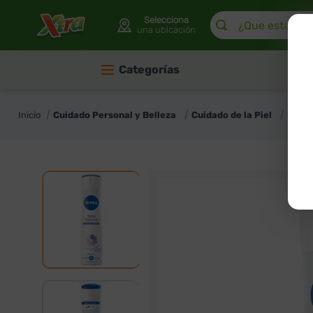
¿Que estas buscan
Selecciona
una ubicación
Categorías
Cuidado Personal y Belleza
Cuidado de la Piel
Deso