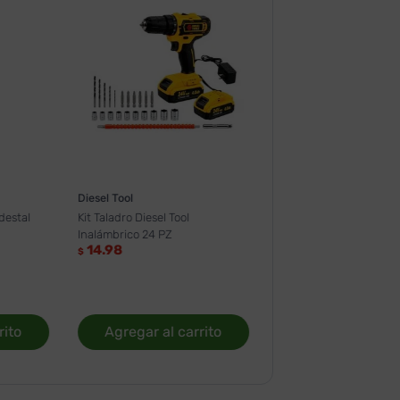
Diesel Tool
destal
Kit Taladro Diesel Tool
Inalámbrico 24 PZ
14.98
$
rito
Agregar al carrito