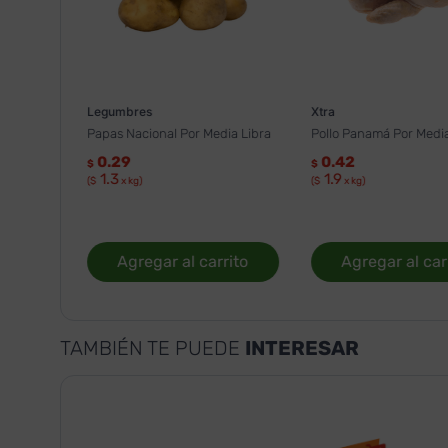
Legumbres
Xtra
Papas Nacional Por Media Libra
Pollo Panamá Por Media
0.29
0.42
$
$
1.3
1.9
($
x kg)
($
x kg)
Agregar al carrito
Agregar al car
TAMBIÉN TE PUEDE
INTERESAR