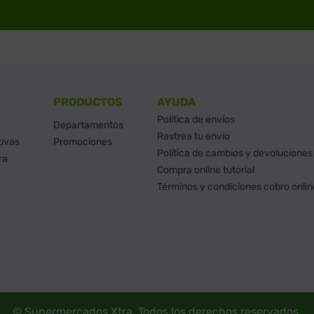
PRODUCTOS
AYUDA
Política de envíos
Departamentos
Rastrea tu envío
tivas
Promociones
Política de cambios y devoluciones
ra
Compra online tutorial
Términos y condiciones cobro onlin
© Supermercados Xtra. Todos los derechos reservados.