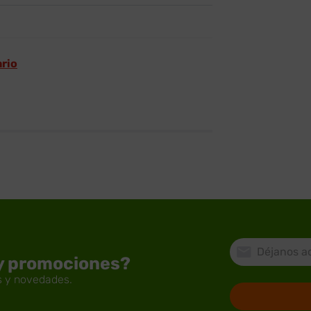
ario
 y promociones?