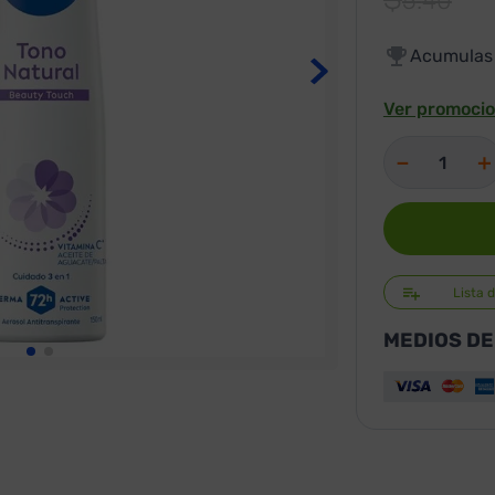
5
.
40
Acumula
Ver promocio
－
＋
Lista 
MEDIOS DE