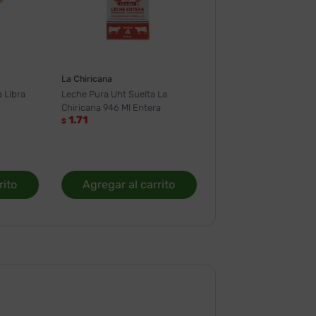
La Chiricana
 Libra
Leche Pura Uht Suelta La
Chiricana 946 Ml Entera
1.71
$
rito
Agregar al carrito