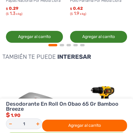
Papas Nacional Por Media Libra
Pollo Panamá Por Media Libra
0.29
0.42
$
$
1.3
1.9
($
x kg)
($
x kg)
Agregar al carrito
Agregar al carrito
TAMBIÉN TE PUEDE
INTERESAR
Desodorante En Roll On Obao 65 Gr Bamboo
Breeze
$
1.90
－
＋
Agregar al carrito