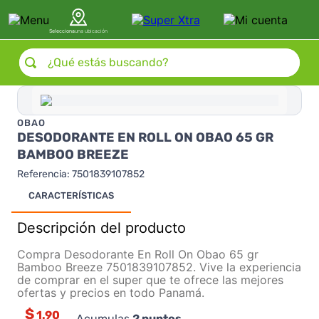
Selecciona
una ubicación
¿Qué estás buscando?
OBAO
DESODORANTE EN ROLL ON OBAO 65 GR
BAMBOO BREEZE
Referencia
:
7501839107852
CARACTERÍSTICAS
Descripción del producto
Compra Desodorante En Roll On Obao 65 gr
Bamboo Breeze 7501839107852. Vive la experiencia
de comprar en el super que te ofrece las mejores
ofertas y precios en todo Panamá.
$
1.90
Acumulas
2
puntos