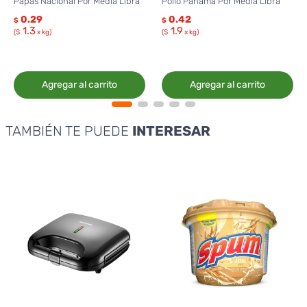
Papas Nacional Por Media Libra
Pollo Panamá Por Media Libra
0.29
0.42
$
$
1.3
1.9
($
x kg)
($
x kg)
Agregar al carrito
Agregar al carrito
TAMBIÉN TE PUEDE
INTERESAR