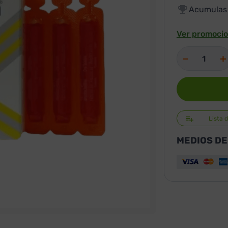
Acumula
Ver promocio
－
＋
Lista 
MEDIOS DE