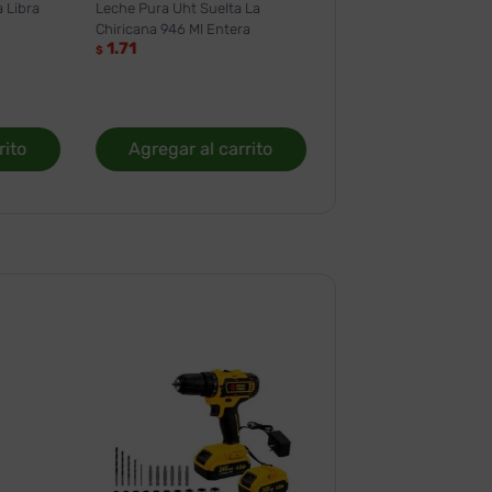
 Libra
Leche Pura Uht Suelta La
Chiricana 946 Ml Entera
1.71
$
rito
Agregar al carrito