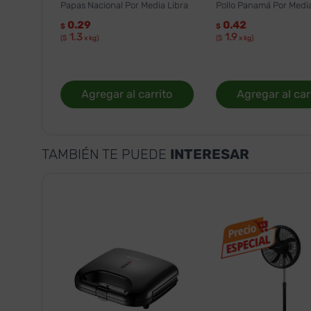
Papas Nacional Por Media Libra
Pollo Panamá Por Media
0.29
0.42
$
$
1.3
1.9
($
x kg)
($
x kg)
Agregar al carrito
Agregar al car
TAMBIÉN TE PUEDE
INTERESAR