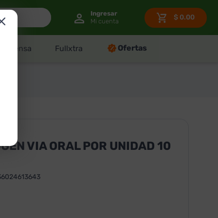
$
0.00
Ofertas
Despensa
Fullxtra
EN VIA ORAL POR UNIDAD 10
36024613643