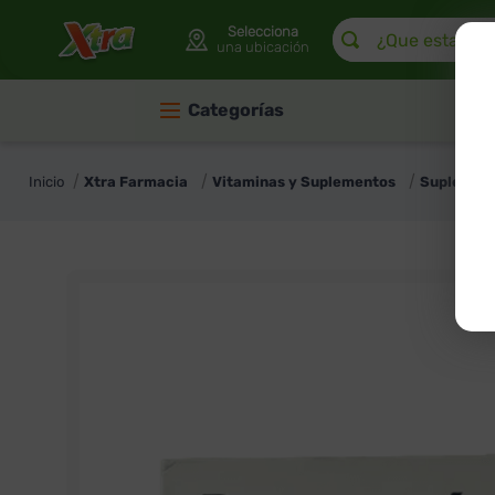
¿Que estas buscan
Selecciona
una ubicación
Categorías
Xtra Farmacia
Vitaminas y Suplementos
Suplemen