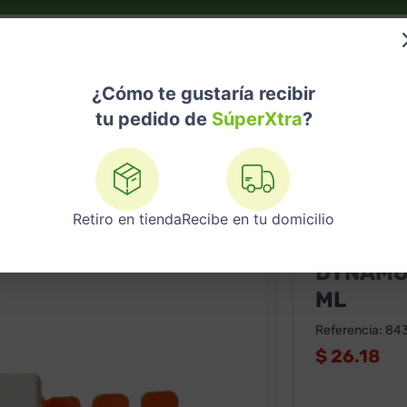
do?
Nuestras Marcas
Telemedicina
Licores
¿Cómo te gustaría recibir
tu pedido de
SúperXtra
?
tos
Dynamogen Via Oral Por Unidad 10 Ml
Retiro en tienda
Recibe en tu domicilio
XTRA
DYNAMOG
ML
Referencia
:
84
$
26.18