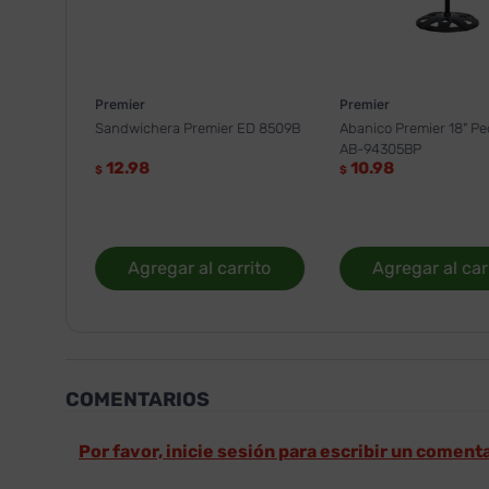
Premier
Premier
Sandwichera Premier ED 8509B
Abanico Premier 18" Pe
AB-94305BP
12.98
10.98
$
$
Agregar al carrito
Agregar al car
COMENTARIOS
Por favor, inicie sesión para escribir un coment