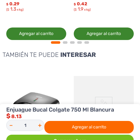
0.29
0.42
$
$
1.3
1.9
($
x kg)
($
x kg)
Agregar al carrito
Agregar al carrito
TAMBIÉN TE PUEDE
INTERESAR
Enjuague Bucal Colgate 750 Ml Blancura
$
8.13
－
＋
Agregar al carrito