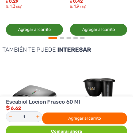
0.29
0.42
$
$
1.3
1.9
($
x kg)
($
x kg)
Agregar al carrito
Agregar al carrito
TAMBIÉN TE PUEDE
INTERESAR
Escabiol Locion Frasco 60 Ml
$
6.62
－
＋
Agregar al carrito
Comprar ahora