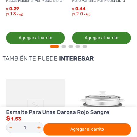
Papas Nacional Por Media Libra
Pollo Panamá Por Media Libra
0.29
0.44
$
$
1.3
2.0
($
x kg)
($
x kg)
Agregar al carrito
Agregar al carrito
TAMBIÉN TE PUEDE
INTERESAR
Esmalte Para Unas Darosa Rojo Sangre
$
1.53
－
＋
Agregar al carrito