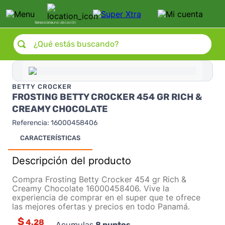
Selecciona
una ubicación
¿Qué estás buscando?
BETTY CROCKER
FROSTING BETTY CROCKER 454 GR RICH &
CREAMY CHOCOLATE
Referencia
:
16000458406
CARACTERÍSTICAS
Descripción del producto
Compra Frosting Betty Crocker 454 gr Rich &
Creamy Chocolate 16000458406. Vive la
experiencia de comprar en el super que te ofrece
las mejores ofertas y precios en todo Panamá.
$
4.28
Acumulas
8
puntos