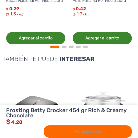
Papas Nacional Por Media Libra
Pollo Panamá Por Media Libra
0.29
0.42
$
$
1.3
1.9
($
x kg)
($
x kg)
Agregar al carrito
Agregar al carrito
TAMBIÉN TE PUEDE
INTERESAR
Frosting Betty Crocker 454 gr Rich & Creamy
Chocolate
$
4.28
No disponible