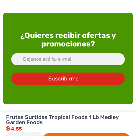
¿Quieres recibir ofertas y
promociones?
Suscribirme
Frutas Surtidas Tropical Foods 1 Lb Medley
Garden Foods
ACERCA DE SUPERXTRA
$
4.55
SERVICIOS
Quienes somos