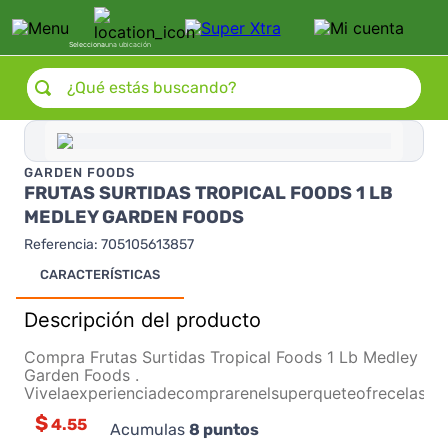
Selecciona
una ubicación
¿Qué estás buscando?
GARDEN FOODS
FRUTAS SURTIDAS TROPICAL FOODS 1 LB
MEDLEY GARDEN FOODS
Referencia
:
705105613857
CARACTERÍSTICAS
Descripción del producto
Compra Frutas Surtidas Tropical Foods 1 Lb Medley
Garden Foods .
Vivelaexperienciadecomprarenelsuperqueteofrecelasm
$
4.55
Acumulas
8
puntos