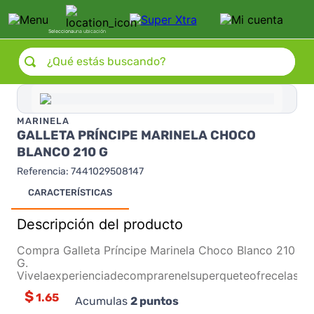
Selecciona
una ubicación
¿Qué estás buscando?
MARINELA
GALLETA PRÍNCIPE MARINELA CHOCO
BLANCO 210 G
Referencia
:
7441029508147
CARACTERÍSTICAS
Descripción del producto
Compra Galleta Príncipe Marinela Choco Blanco 210
G.
Vivelaexperienciadecomprarenelsuperqueteofrecelasm
$
1.65
Acumulas
2
puntos