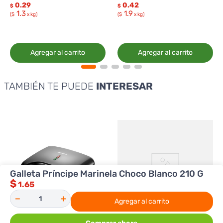
0.29
0.42
$
$
1.3
1.9
($
x kg)
($
x kg)
Agregar al carrito
Agregar al carrito
TAMBIÉN TE PUEDE
INTERESAR
Galleta Príncipe Marinela Choco Blanco 210 G
$
1.65
－
＋
Agregar al carrito